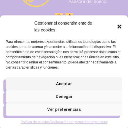
I
n
Gestionar el consentimiento de
s
t
las cookies
a
g
PÁGINAS LEGALES
Para ofrecer las mejores experiencias, utilizamos tecnologías como las
r
cookies para almacenar y/o acceder a la información del dispositivo. El
a
Aviso legal
consentimiento de estas tecnologías nos permitirá procesar datos como el
m
comportamiento de navegación o las identificaciones únicas en este sitio.
Politica de cookies
No consentir o retirar el consentimiento, puede afectar negativamente a
ciertas características y funciones.
Politica de privacidad
Accesibilidad
Aceptar
Denegar
Ver preferencias
mimoneteduerme.com © 2024
Centromipc
Política de cookies
Declaración de privacidad
Impressum